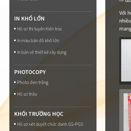
⇨ Gia
Với h
IN KHỔ LỚN
nhiều
mang 
Hồ sơ thi tuyển Kiến trúc
In màu bản đồ khổ lớn
In bản vẽ thiết kế xây dựng
PHOTOCOPY
Photo đen trắng
Hồ sơ thầu
KHỐI TRƯỜNG HỌC
Hồ sơ xét duyệt chức danh GS-PGS