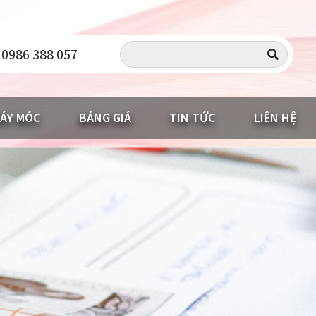
 0986 388 057
ÁY MÓC
BẢNG GIÁ
TIN TỨC
LIÊN HỆ