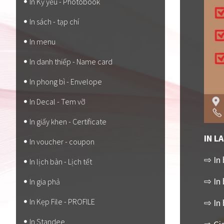
In Kỷ yếu - Photobook
In sách - tạp chí
In menu
In danh thiếp - Name card
In phong bì - Envelope
In Decal - Tem vỡ
In giấy khen - Certificate
IN L
In voucher - coupon
⇨ In 
In lịch bàn - Lịch tết
⇨ In 
In gia phả
In Kẹp File - PROFILE
⇨ In 
In Standee