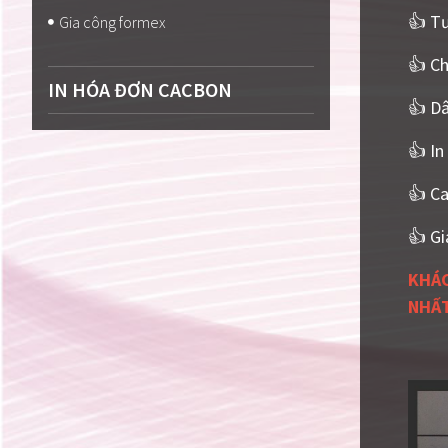
👍 Tư
Gia công formex
👍 Ch
IN HÓA ĐƠN CACBON
👍 Dâ
👍 In
👍 Ca
👍 Gi
KHÁC
NHẤT