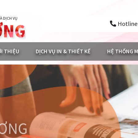
À DỊCH VỤ
Hotline
ỚI THIỆU
DỊCH VỤ IN & THIẾT KẾ
HỆ THỐNG M