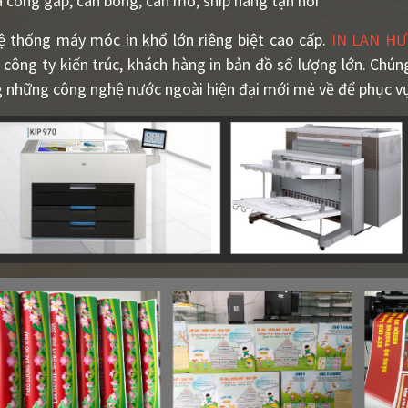
 công gấp, cán bóng, cán mờ, ship hàng tận nơi
ệ thống máy móc in khổ lớn riêng biệt cao cấp.
IN LAN H
 công ty kiến trúc, khách hàng in bản đồ số lượng lớn. Chú
những công nghệ nước ngoài hiện đại mới mẻ về để phục v