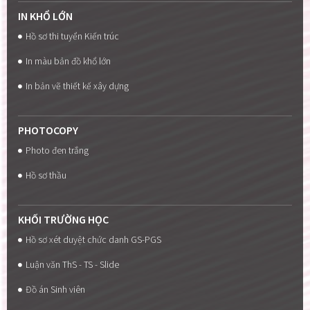
IN KHỔ LỚN
Hồ sơ thi tuyển Kiến trúc
In màu bản đồ khổ lớn
In bản vẽ thiết kế xây dựng
PHOTOCOPY
Photo đen trắng
Hồ sơ thầu
KHỐI TRƯỜNG HỌC
Hồ sơ xét duyệt chức danh GS-PGS
Luận văn ThS - TS - Slide
Đồ án Sinh viên