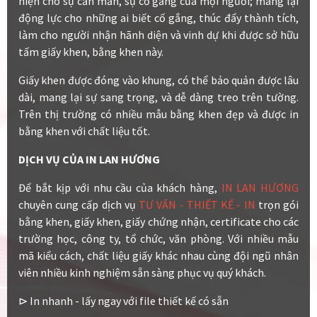
hiện cho sự cần mẫn, sự cố gắng của mọi người; mang lại
động lực cho những ai biết cố gắng, thúc đẩy thành tích,
làm cho người nhận hãnh diện và vinh dự khi được sở hữu
tấm giấy khen, bằng khen này.
Giấy khen được đóng vào khung, có thể bảo quản được lâu
dài, mang lại sự sang trọng, và dễ dàng treo trên tường.
Trên thị trường có nhiều mẫu bằng khen đẹp và được in
bằng khen với chất liệu tốt.
DỊCH VỤ CỦA IN LAN HƯƠNG
Để bắt kịp với nhu cầu của khách hàng,
IN LAN HƯƠNG
chuyên cung cấp dịch vụ
TƯ VẤN - THIẾT KẾ - IN
trọn gói
bằng khen, giấy khen, giấy chứng nhận, certificate cho các
trường học, công ty, tổ chức, văn phòng. Với nhiều mẫu
mã kiểu cách, chất liệu giấy khác nhau cùng đội ngũ nhân
viên nhiều kinh nghiệm sẵn sàng phục vụ quý khách.
⊳ In nhanh - lấy ngay với file thiết kế có sẵn