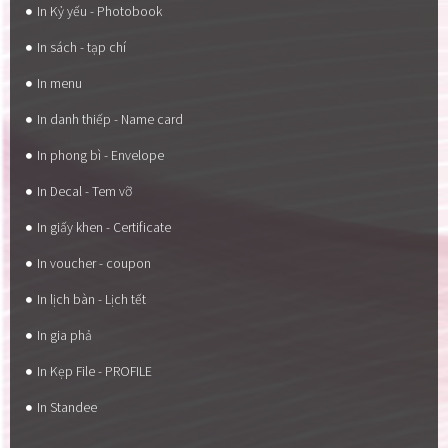
In Kỷ yếu - Photobook
In sách - tạp chí
In menu
In danh thiếp - Name card
In phong bì - Envelope
In Decal - Tem vỡ
In giấy khen - Certificate
In voucher - coupon
In lịch bàn - Lịch tết
In gia phả
In Kẹp File - PROFILE
In Standee