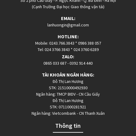
Số 2 phố Cầu Giấy - P. Ngọc Khánh - Q. Ba Đình - Hà Nội
(Cạnh Trường Đại học Giao thông vận tải)
EMAIL:
lanhuongin@gmail.com
HOTLINE:
Mobile: 0243.766.3843 * 0986 388 057
Tel: 024 3766 3843 * 024 3760 6289
ZALO:
0865 033 687
-
0392 914 440
TÀI KHOẢN NGÂN HÀNG:
Đỗ Thị Lan Hương
STK: 21510000492930
Ngân hàng: TMCP BIDV - CN Cầu Giấy
Đỗ Thị Lan Hương
STK: 0711000281921
Ngân hàng: Vietcombank - CN Thanh Xuân
Thông tin