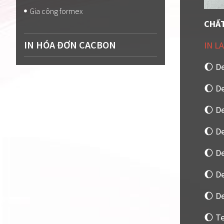
Gia công formex
CHẤT
IN HÓA ĐƠN CACBON
IN L
🌔 De
🌔 D
🌔 D
🌔 D
🌔 D
🌔 De
🌔 D
🌔 T