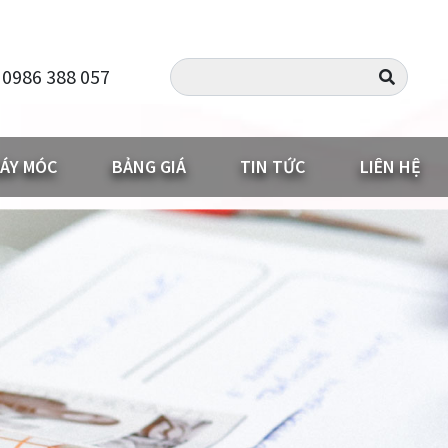
 0986 388 057
ÁY MÓC
BẢNG GIÁ
TIN TỨC
LIÊN HỆ