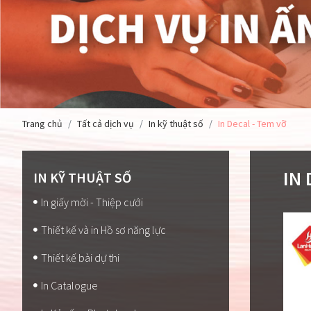
Trang chủ
Tất cả dịch vụ
In kỹ thuật số
In Decal - Tem vỡ
IN 
IN KỸ THUẬT SỐ
In giấy mời - Thiệp cưới
Thiết kế và in Hồ sơ năng lực
Thiết kế bài dự thi
In Catalogue