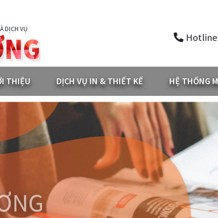
À DỊCH VỤ
Hotline
ỚI THIỆU
DỊCH VỤ IN & THIẾT KẾ
HỆ THỐNG M