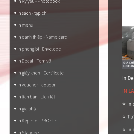
In Kỷ yếu - Photobook
In sách - tạp chí
In menu
In danh thiếp - Name card
In phong bì - Envelope
In Decal - Tem vỡ
In giấy khen - Certificate
In De
In voucher - coupon
IN LA
In lịch bàn - Lịch tết
⭐ In 
In gia phả
⭐ Tư 
In Kẹp File - PROFILE
⭐ In 
In Standee