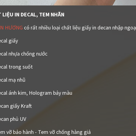
 LIỆU IN DECAL, TEM NHÃN
AN HƯƠNG
có rất nhiều loại chất liệu giấy in decan nhập ngo
cal giấy
ecal nhựa chống nước
ecal trong suốt
ecal mạ nhũ
ecal ánh kim, Hologram bảy màu
can giấy Kraft
ecan phủ UV
em vỡ bảo hành - Tem vỡ chống hàng giả