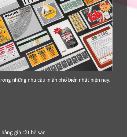
rong những nhu cầu in ấn phổ biến nhất hiện nay.
 hàng giả cắt bế sẵn