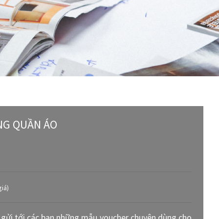
NG QUẦN ÁO
giá)
gửi tới các bạn những mẫu voucher chuyên dùng cho