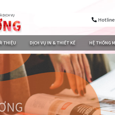
À DỊCH VỤ
Hotline
ỚI THIỆU
DỊCH VỤ IN & THIẾT KẾ
HỆ THỐNG M