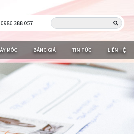
 0986 388 057
ÁY MÓC
BẢNG GIÁ
TIN TỨC
LIÊN HỆ