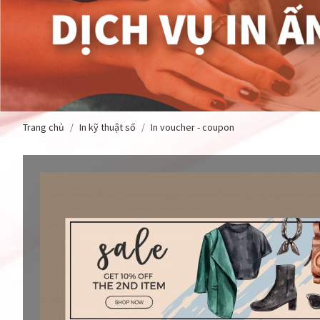
Trang chủ
In kỹ thuật số
In voucher - coupon